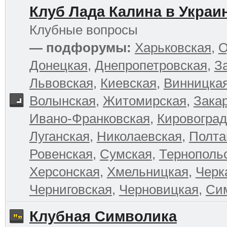
Клуб Лада Калина в Украи
Клубные вопросы
— подфорумы:
Харьковская
,
О
Донецкая
,
Днепропетровская
,
З
Львовская
,
Киевская
,
Винницка
Волынская
,
Житомирская
,
Зака
Ивано-Франковская
,
Кировоград
Луганская
,
Николаевская
,
Полта
Ровенская
,
Сумская
,
Тернополь
Херсонская
,
Хмельницкая
,
Черк
Черниговская
,
Черновицкая
,
Си
Клубная Символика