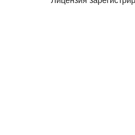
Лицензия зарегистри