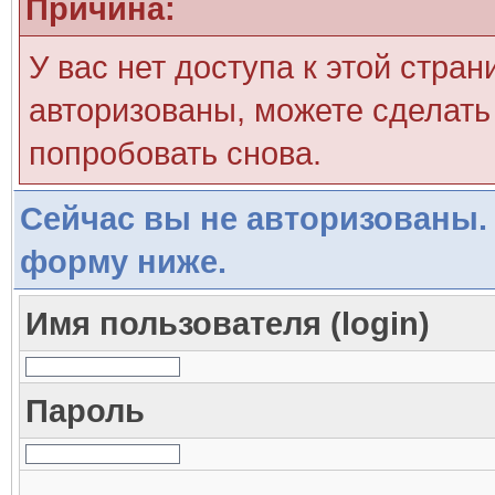
Причина:
У вас нет доступа к этой стра
авторизованы, можете сделать 
попробовать снова.
Сейчас вы не авторизованы. 
форму ниже.
Имя пользователя (login)
Пароль