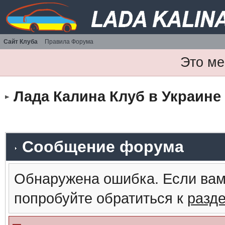
Сайт Клуба
Правила Форума
Это ме
Лада Калина Клуб в Украине
Сообщение форума
Обнаружена ошибка. Если вам
попробуйте обратиться к
разд