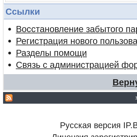
Ссылки
Восстановление забытого па
Регистрация нового пользов
Разделы помощи
Связь с администрацией фо
Верн
Русская версия IP.B