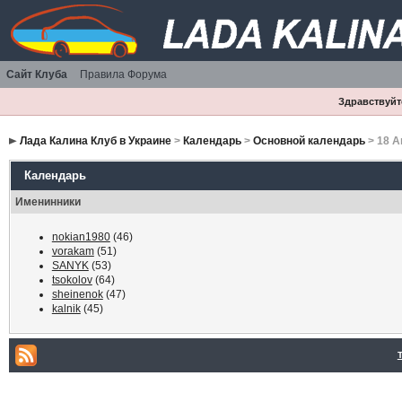
Сайт Клуба
Правила Форума
Здравствуйте
Лада Калина Клуб в Украине
>
Календарь
>
Основной календарь
> 18 А
Календарь
Именинники
nokian1980
(46)
vorakam
(51)
SANYK
(53)
tsokolov
(64)
sheinenok
(47)
kalnik
(45)