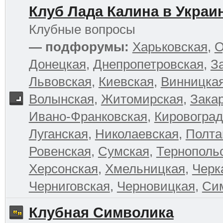
Клуб Лада Калина в Украи
Клубные вопросы
— подфорумы:
Харьковская
,
О
Донецкая
,
Днепропетровская
,
З
Львовская
,
Киевская
,
Винницка
Волынская
,
Житомирская
,
Зака
Ивано-Франковская
,
Кировоград
Луганская
,
Николаевская
,
Полта
Ровенская
,
Сумская
,
Тернополь
Херсонская
,
Хмельницкая
,
Черк
Черниговская
,
Черновицкая
,
Си
Клубная Символика