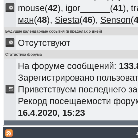
mouse
(
42
),
igor______
(
41
),
t
ман
(
48
),
Siesta
(
46
),
Senson
(
Будущие календарные события (в пределах 5 дней)
Отсутствуют
Статистика форума
На форуме сообщений:
133.
Зарегистрировано пользова
Приветствуем последнего з
Рекорд посещаемости фор
16.4.2020, 15:23