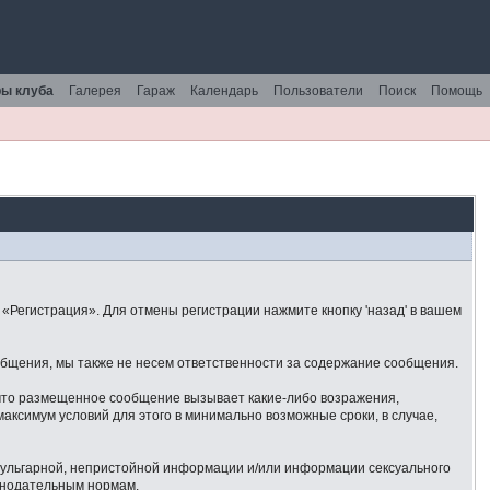
ы клуба
Галерея
Гараж
Календарь
Пользователи
Поиск
Помощь
«Регистрация». Для отмены регистрации нажмите кнопку 'назад' в вашем
общения, мы также не несем ответственности за содержание сообщения.
 что размещенное сообщение вызывает какие-либо возражения,
аксимум условий для этого в минимально возможные сроки, в случае,
 вульгарной, непристойной информации и/или информации сексуального
онодательным нормам.