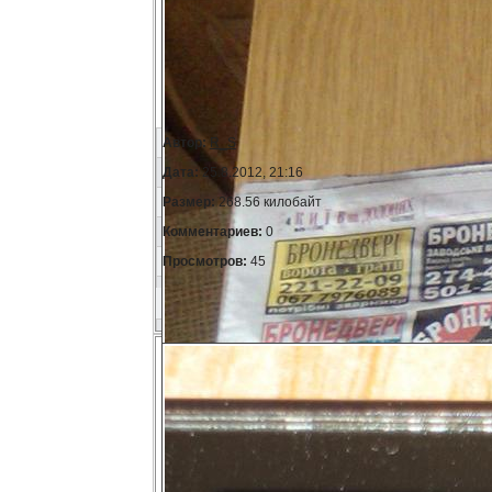
Автор:
R_S
Дата:
25.8.2012, 21:16
Размер:
268.56 килобайт
Комментариев:
0
Просмотров:
45