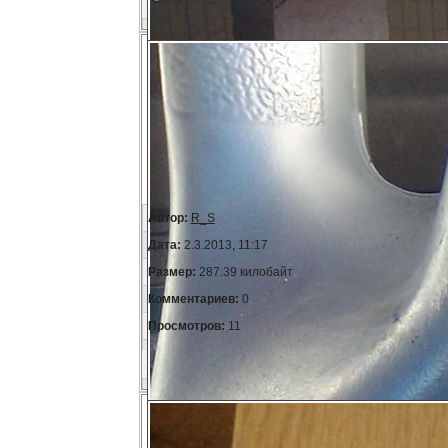
Автор:
R_S
Дата:
2.3.2013, 11:17
Размер:
287.39 килобайт
Комментариев:
0
Просмотров:
11