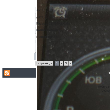
Автор:
R_S
Дата:
19.8.2012, 23:19
Размер:
133.3 килобайт
Комментариев:
0
Просмотров:
50
3 страниц
1
2
3
>
Powered By
Licens