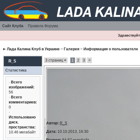
Сайт Клуба
Правила Форума
Здравствуйте
Лада Калина Клуб в Украине
>
Галерея
>
Информация о пользователе
3 страниц
1
2
3
>
R_S
Статистика
·
Всего
изображений:
56
·
Всего
комментариев:
0
·
Использовано
диск.
Автор:
R_S
пространства:
Дата:
10.10.2013, 16:30
10.46 мегабайт