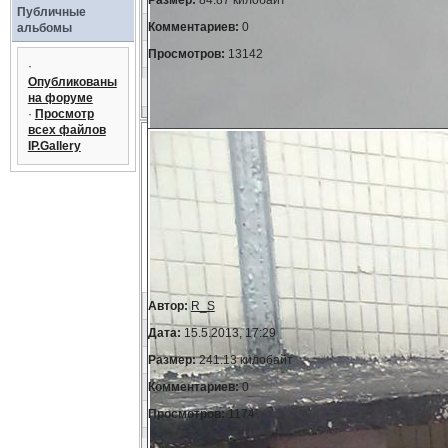
Размер:
84.87 килобайт
Публичные
Комментариев:
0
альбомы
Просмотров:
13142
·
Опубликованы
на форуме
·
Просмотр
всех файлов
IP.Gallery
Автор:
R_S
Дата:
15.5.2013, 17:29
Размер:
241.13 килобайт
Комментариев:
0
Просмотров:
1174