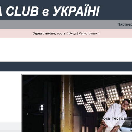
Партнёр
Здравствуйте, гость
(
Вход
|
Регистрация
)
Боюсь тестов