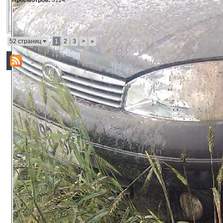
Просмотров:
3114
52 страниц
1
2
3
>
»