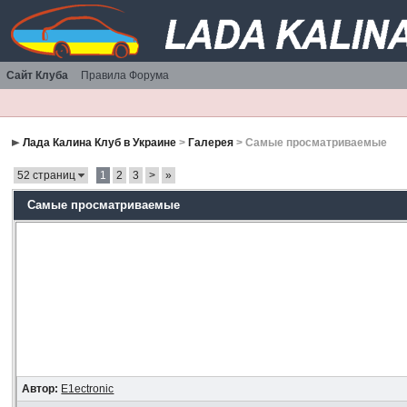
Сайт Клуба
Правила Форума
Лада Калина Клуб в Украине
>
Галерея
> Самые просматриваемые
52 страниц
1
2
3
>
»
Самые просматриваемые
Автор:
E1ectronic