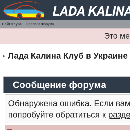
Сайт Клуба
Правила Форума
Это ме
Лада Калина Клуб в Украине
Сообщение форума
Обнаружена ошибка. Если вам
попробуйте обратиться к
разд