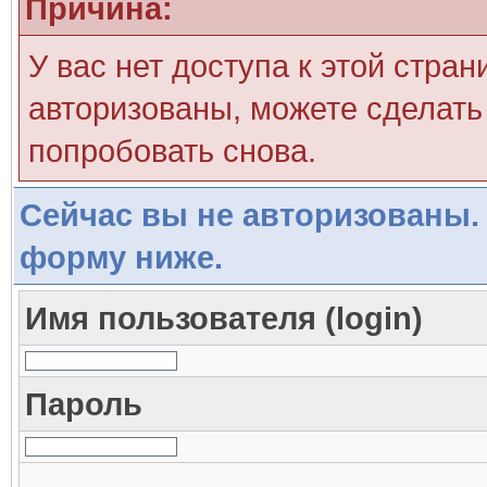
Причина:
У вас нет доступа к этой стра
авторизованы, можете сделать 
попробовать снова.
Сейчас вы не авторизованы. 
форму ниже.
Имя пользователя (login)
Пароль