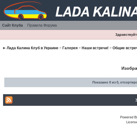
Сайт Клуба
Правила Форума
Здравствуйте
Лада Калина Клуб в Украине
>
Галерея
>
Наши встречи!
>
Общие встре
Изобра
Показано 0 из 0
,
отсортир
Powered By
Licens