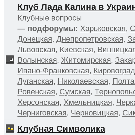
Клуб Лада Калина в Украи
Клубные вопросы
— подфорумы:
Харьковская
,
О
Донецкая
,
Днепропетровская
,
З
Львовская
,
Киевская
,
Винницка
Волынская
,
Житомирская
,
Зака
Ивано-Франковская
,
Кировоград
Луганская
,
Николаевская
,
Полта
Ровенская
,
Сумская
,
Тернополь
Херсонская
,
Хмельницкая
,
Черк
Черниговская
,
Черновицкая
,
Си
Клубная Символика