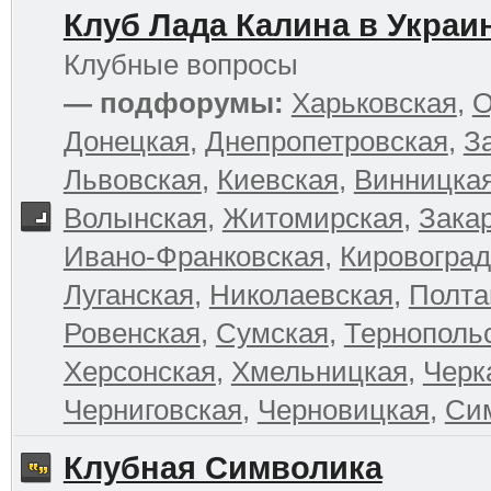
Клуб Лада Калина в Украи
Клубные вопросы
— подфорумы:
Харьковская
,
О
Донецкая
,
Днепропетровская
,
З
Львовская
,
Киевская
,
Винницка
Волынская
,
Житомирская
,
Зака
Ивано-Франковская
,
Кировоград
Луганская
,
Николаевская
,
Полта
Ровенская
,
Сумская
,
Тернополь
Херсонская
,
Хмельницкая
,
Черк
Черниговская
,
Черновицкая
,
Си
Клубная Символика