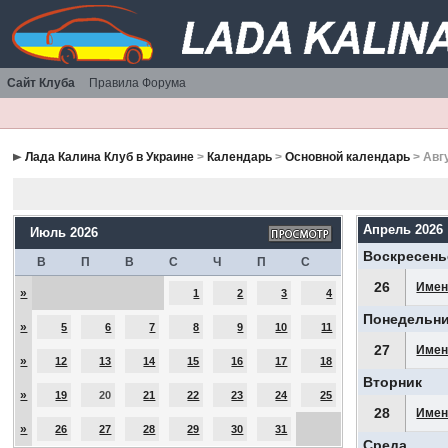
Сайт Клуба
Правила Форума
Лада Калина Клуб в Украине
>
Календарь
>
Основной календарь
> Авг
Апрель 2026
Июль 2026
Воскресень
В
П
В
С
Ч
П
С
26
Имен
»
1
2
3
4
Понедельн
»
5
6
7
8
9
10
11
27
Имен
»
12
13
14
15
16
17
18
Вторник
»
19
20
21
22
23
24
25
28
Имен
»
26
27
28
29
30
31
Среда