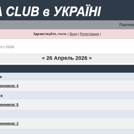
Партнёр
Здравствуйте, гость
(
Вход
|
Регистрация
)
уст 2026
«
26 Апрель 2026
»
е
инников: 4
ик
инников: 8
инников: 2