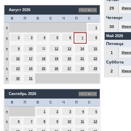
29
Имен
Август 2026
Четверг
В
П
В
С
Ч
П
С
30
Имен
»
1
Май 2026
2
3
4
5
6
8
»
7
Пятница
»
9
10
11
12
13
14
15
1
Имен
»
16
17
18
19
20
21
22
Суббота
»
23
24
25
26
27
28
29
2
Имен
»
30
31
Сентябрь 2026
В
П
В
С
Ч
П
С
»
1
2
3
4
5
»
6
7
8
9
10
11
12