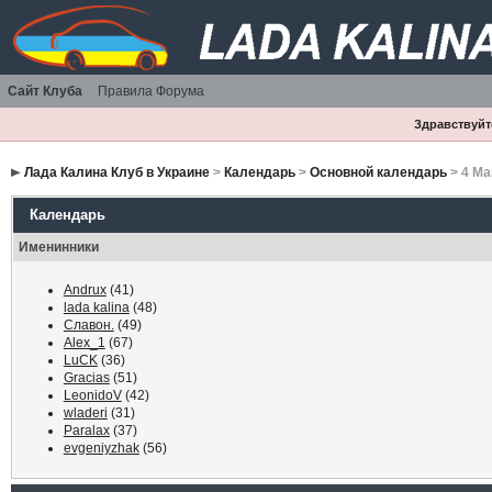
Сайт Клуба
Правила Форума
Здравствуйте
Лада Калина Клуб в Украине
>
Календарь
>
Основной календарь
> 4 Ма
Календарь
Именинники
Andrux
(41)
lada kalina
(48)
Славон.
(49)
Alex_1
(67)
LuCK
(36)
Gracias
(51)
LeonidoV
(42)
wladeri
(31)
Paralax
(37)
evgeniyzhak
(56)