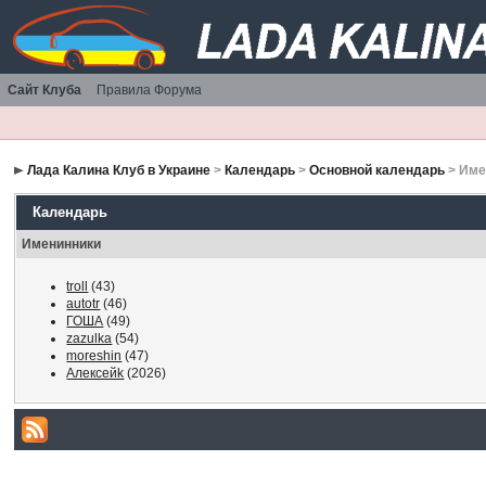
Сайт Клуба
Правила Форума
Лада Калина Клуб в Украине
>
Календарь
>
Основной календарь
> Име
Календарь
Именинники
troll
(43)
autotr
(46)
ГОША
(49)
zazulka
(54)
moreshin
(47)
Алексейk
(2026)