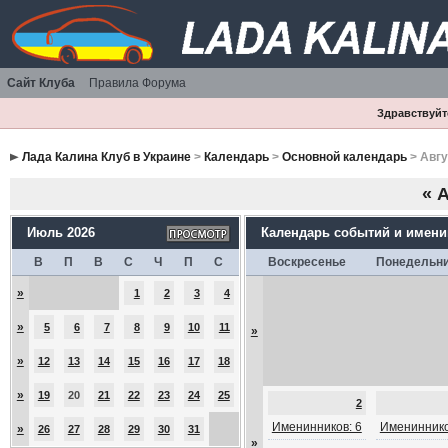
Сайт Клуба
Правила Форума
Здравствуйте
Лада Калина Клуб в Украине
>
Календарь
>
Основной календарь
> Авгу
«
А
Июль 2026
Календарь событий и имен
В
П
В
С
Ч
П
С
Воскресенье
Понедельн
»
1
2
3
4
»
5
6
7
8
9
10
11
»
»
12
13
14
15
16
17
18
»
19
20
21
22
23
24
25
2
Именинников: 6
Имениннико
»
26
27
28
29
30
31
»