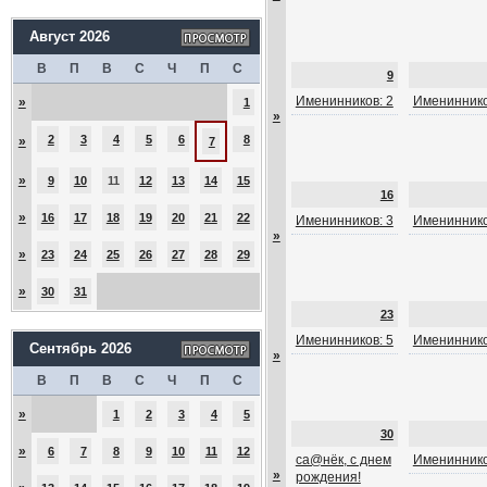
Август 2026
В
П
В
С
Ч
П
С
9
Именинников: 2
Имениннико
»
1
»
2
3
4
5
6
8
»
7
»
9
10
11
12
13
14
15
16
»
16
17
18
19
20
21
22
Именинников: 3
Имениннико
»
»
23
24
25
26
27
28
29
»
30
31
23
Именинников: 5
Имениннико
Сентябрь 2026
»
В
П
В
С
Ч
П
С
»
1
2
3
4
5
30
»
6
7
8
9
10
11
12
са@нёк, с днем
Имениннико
»
рождения!