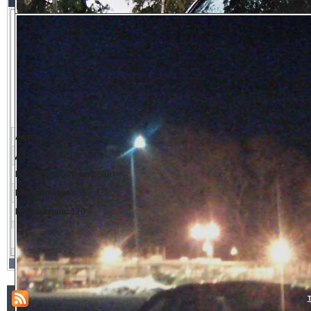
Автор:
Кроныч
Дата:
19.3.2010, 12:08
Размер:
166.75 килобайт
Комментариев:
0
Просмотров:
126