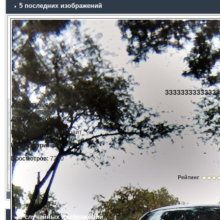
5 последних изображений
33333333333333
Автор:
Олег808
Дата:
11.3.2014, 23:21
Размер:
166.68 килобайт
Комментариев:
0
Просмотров:
7210
Рейтинг
5 случайных изображений