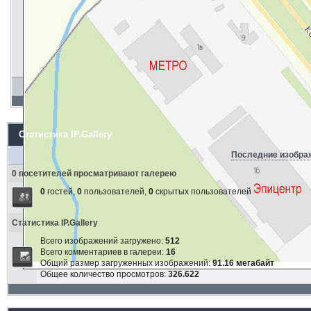
Статистика IP.Gallery
Последние изобра
0 посетителей просматривают галерею
0
гостей,
0
пользователей,
0
скрытых пользователей
Статистика IP.Gallery
Всего изображений загружено:
512
Всего комментариев в галереи:
16
Общий размер загруженных изображений:
91.16 мегабайт
Общее количество просмотров:
326.622