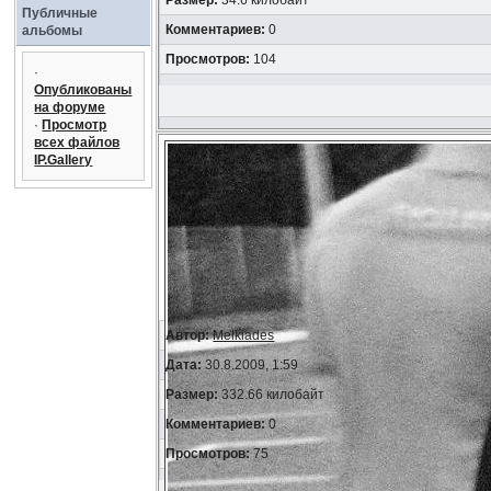
Размер:
34.6 килобайт
Публичные
Комментариев:
0
альбомы
Просмотров:
104
·
Опубликованы
на форуме
·
Просмотр
всех файлов
IP.Gallery
Автор:
Melkiades
Дата:
30.8.2009, 1:59
Размер:
332.66 килобайт
Комментариев:
0
Просмотров:
75