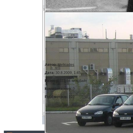
Автор:
Melkiades
Дата:
30.8.2009, 1:45
Размер:
111.64 килобайт
Комментариев:
0
Просмотров:
101