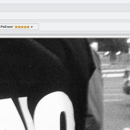
Рейтинг
воды в пред-,пред-,...