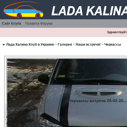
Сайт Клуба
Правила Форума
Здравствуйте
Лада Калина Клуб в Украине
>
Галерея
>
Наши встречи!
>
Черкассы
Черкассы встреча 28-02-20...
Автор:
ZZZ
Дата:
1.3.2009, 18:04
Размер:
120.94 килобайт