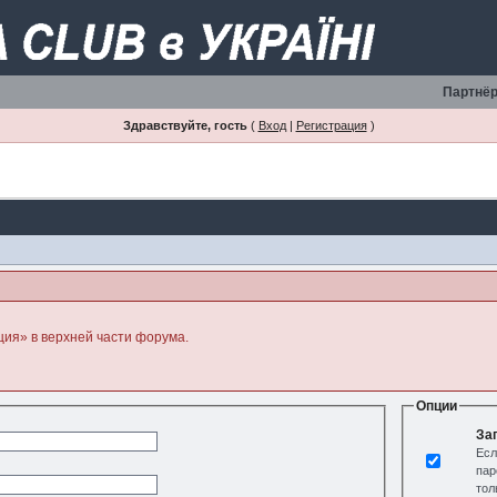
Партнёр
Здравствуйте, гость
(
Вход
|
Регистрация
)
ция» в верхней части форума.
Опции
За
Есл
пар
тол