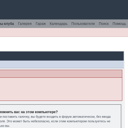
ы клуба
Галерея
Гараж
Календарь
Пользователи
Поиск
Помощь
помнить вас на этом компьютере?
и поставить галочку, вы будете входить в форум автоматически, без ввода
оля. Это может быть небезопасно, если этим компьютером пользуетесь не
ько вы.