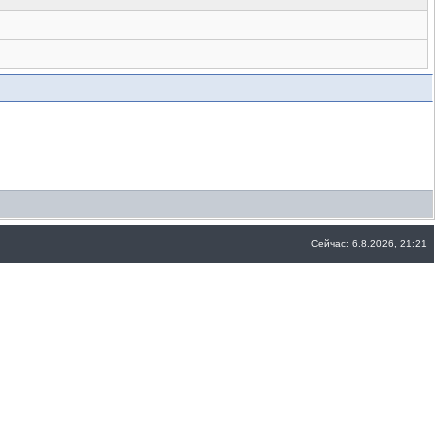
Сейчас: 6.8.2026, 21:21