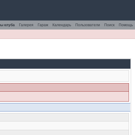
ы клуба
Галерея
Гараж
Календарь
Пользователи
Поиск
Помощь