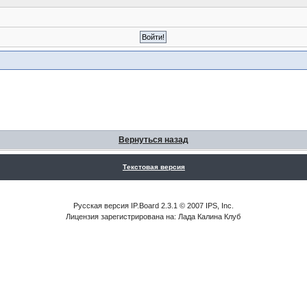
Вернуться назад
Текстовая версия
Русская версия IP.Board 2.3.1 © 2007 IPS, Inc.
Лицензия зарегистрирована на: Лада Калина Клуб