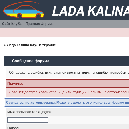
Сайт Клуба
Правила Форума
Лада Калина Клуб в Украине
Сообщение форума
Обнаружена ошибка. Если вам неизвестны причины ошибки, попробуйт
Причина:
У вас нет доступа к этой странице или функции. Если вы не авторизова
Сейчас вы не авторизованы. Можете сделать это, используя форму ни
Имя пользователя (login)
Пароль