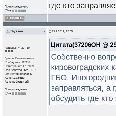
где кто заправляе
Предупреждения:
(
0
%)
Thyssen
29.7.2012, 22:05
Цитата(37206OH @ 29.
Активный участник
Собственно вопро
Группа: Пользователи
Сообщений: 12.359
кировоградских к
Регистрация: 4.1.2009
Пользователь №: 2.457
Из: ЕкатеринославЪ
ГБО. Иногородним
Авто: Дважды
Автомобильный
заправляться, а 
Предупреждения:
(
0
%)
обсудить где кто