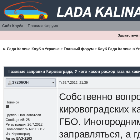
Сайт Клуба
Правила Форума
Здравствуйте
Лада Калина Клуб в Украине
>
Главный форум
>
Клуб Лада Калина в У
Газовые заправки Кировограда
, У кого какой расход газа на как
37206OH
29.7.2012, 21:39
Собственно вопро
Новичок
кировоградских к
Группа: Пользователи
ГБО. Иногородним
Сообщений: 28
Регистрация: 26.7.2012
Пользователь №: 13.117
заправляться, а г
Из: Кировоград
Авто: ВАЗ-2103