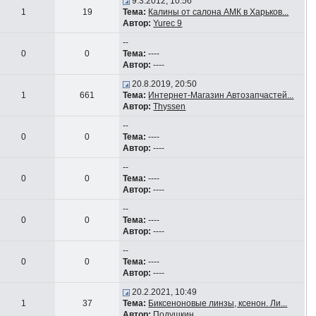
9.3.2012, 10:56
1
19
Тема:
Калины от салона АМК в Харьков...
Автор:
Yurec 9
--
0
0
Тема:
----
Автор:
----
20.8.2019, 20:50
1
661
Тема:
Интернет-Магазин Автозапчастей...
Автор:
Thyssen
--
0
0
Тема:
----
Автор:
----
--
0
0
Тема:
----
Автор:
----
--
0
0
Тема:
----
Автор:
----
--
0
0
Тема:
----
Автор:
----
20.2.2021, 10:49
1
37
Тема:
Биксеноновые линзы, ксенон. Ли...
Автор:
Подушкин