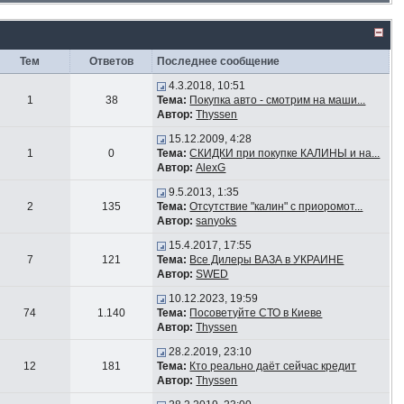
Тем
Ответов
Последнее сообщение
4.3.2018, 10:51
1
38
Тема:
Покупка авто - смотрим на маши...
Автор:
Thyssen
15.12.2009, 4:28
1
0
Тема:
СКИДКИ при покупке КАЛИНЫ и на...
Автор:
AlexG
9.5.2013, 1:35
2
135
Тема:
Отсутствие "калин" с приоромот...
Автор:
sanyoks
15.4.2017, 17:55
7
121
Тема:
Все Дилеры ВАЗА в УКРАИНЕ
Автор:
SWED
10.12.2023, 19:59
74
1.140
Тема:
Посоветуйте СТО в Киеве
Автор:
Thyssen
28.2.2019, 23:10
12
181
Тема:
Кто реально даёт сейчас кредит
Автор:
Thyssen