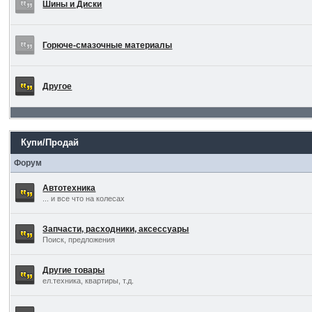
Шины и Диски
Горюче-смазочные материалы
Другое
Купи/Продай
Форум
Автотехника
... и все что на колесах
Запчасти, расходники, аксессуары
Поиск, предложения
Другие товары
ел.техника, квартиры, т.д.