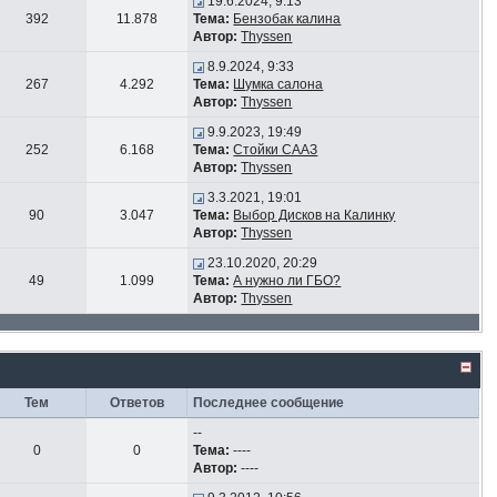
19.6.2024, 9:13
392
11.878
Тема:
Бензобак калина
Автор:
Thyssen
8.9.2024, 9:33
267
4.292
Тема:
Шумка салона
Автор:
Thyssen
9.9.2023, 19:49
252
6.168
Тема:
Стойки СААЗ
Автор:
Thyssen
3.3.2021, 19:01
90
3.047
Тема:
Выбор Дисков на Калинку
Автор:
Thyssen
23.10.2020, 20:29
49
1.099
Тема:
А нужно ли ГБО?
Автор:
Thyssen
Тем
Ответов
Последнее сообщение
--
0
0
Тема:
----
Автор:
----