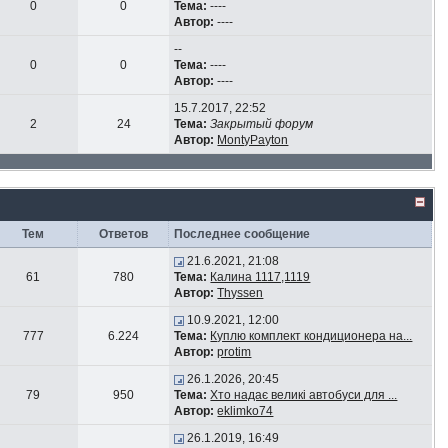
0
0
Тема:
----
Автор:
----
--
0
0
Тема:
----
Автор:
----
15.7.2017, 22:52
2
24
Тема:
Закрытый форум
Автор:
MontyPayton
Тем
Ответов
Последнее сообщение
21.6.2021, 21:08
61
780
Тема:
Калина 1117,1119
Автор:
Thyssen
10.9.2021, 12:00
777
6.224
Тема:
Куплю комплект кондиционера на...
Автор:
protim
26.1.2026, 20:45
79
950
Тема:
Хто надає великі автобуси для ...
Автор:
eklimko74
26.1.2019, 16:49