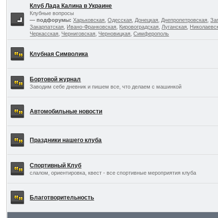
Клуб Лада Калина в Украине
Клубные вопросы
— подфорумы:
Харьковская
,
Одесская
,
Донецкая
,
Днепропетровская
,
За
Закарпатская
,
Ивано-Франковская
,
Кировоградская
,
Луганская
,
Николаевс
Черкасская
,
Черниговская
,
Черновицкая
,
Симферополь
Клубная Символика
Бортовой журнал
Заводим себе дневник и пишем все, что делаем с машинкой
Автомобильные новости
Праздники нашего клуба
Спортивный Клуб
слалом, ориентировка, квест - все спортивные мероприятия клуба
Благотворительность