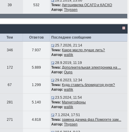
28.2.2019, 23:00
39
532
Тема:
Автоцивилка ОСАГО и КАСКО
Автор:
Thyssen
Тем
Ответов
Последнее сообщение
25.7.2026, 21:14
346
7.937
Тема:
Какое масло лучше лить?
Автор:
wallik
28.9.2019, 11:19
172
5.889
Тема:
Дополнительная электроника на ...
Автор:
Oups
29.6.2023, 12:34
67
1.299
Тема:
Куда ставить блокиратор руля?
Автор:
wallik
23.5.2024, 11:54
281
5.140
Тема:
Магнитофоны
Автор:
wallik
7.1.2024, 17:51
271
4.818
Тема:
замена дачика фаз.Помогите зам...
Автор:
Thyssen