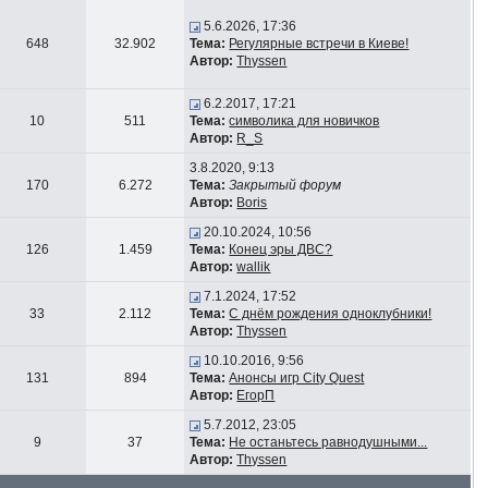
5.6.2026, 17:36
648
32.902
Тема:
Регулярные встречи в Киеве!
Автор:
Thyssen
6.2.2017, 17:21
10
511
Тема:
символика для новичков
Автор:
R_S
3.8.2020, 9:13
170
6.272
Тема:
Закрытый форум
Автор:
Boris
20.10.2024, 10:56
126
1.459
Тема:
Конец эры ДВС?
Автор:
wallik
7.1.2024, 17:52
33
2.112
Тема:
С днём рождения одноклубники!
Автор:
Thyssen
10.10.2016, 9:56
131
894
Тема:
Анонсы игр City Quest
Автор:
ЕгорП
5.7.2012, 23:05
9
37
Тема:
Не останьтесь равнодушными...
Автор:
Thyssen