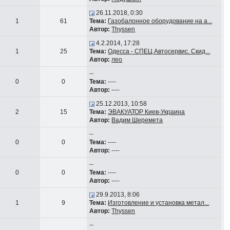
26.11.2018, 0:30
1
61
Тема:
Газобалонное оборудование на а...
Автор:
Thyssen
4.2.2014, 17:28
1
25
Тема:
Одесса - СПЕЦ Автосервис. Скид...
Автор:
лео
--
0
0
Тема:
----
Автор:
----
25.12.2013, 10:58
2
15
Тема:
ЭВАКУАТОР Киев-Украина
Автор:
Вадим Шеремета
--
0
0
Тема:
----
Автор:
----
--
0
0
Тема:
----
Автор:
----
29.9.2013, 8:06
1
9
Тема:
Изготовление и установка метал...
Автор:
Thyssen
--