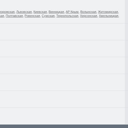
порожская
,
Львовская
,
Киевская
,
Винницкая
,
АР Крым
,
Волынская
,
Житомирская
,
кая
,
Полтавская
,
Ровенская
,
Сумская
,
Тернопольская
,
Херсонская
,
Хмельницкая
,