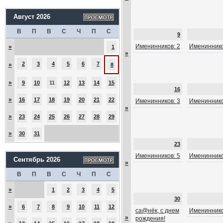
Август 2026
В
П
В
С
Ч
П
С
9
Именинников: 2
Имениннико
»
1
»
2
3
4
5
6
7
»
8
»
9
10
11
12
13
14
15
16
»
16
17
18
19
20
21
22
Именинников: 3
Имениннико
»
»
23
24
25
26
27
28
29
»
30
31
23
Именинников: 5
Имениннико
Сентябрь 2026
»
В
П
В
С
Ч
П
С
»
1
2
3
4
5
30
»
6
7
8
9
10
11
12
са@нёк, с днем
Имениннико
»
рождения!