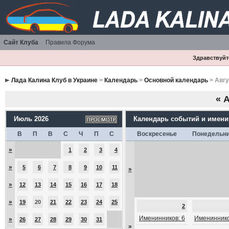
Сайт Клуба
Правила Форума
Здравствуйте
Лада Калина Клуб в Украине
>
Календарь
>
Основной календарь
> Авгу
«
А
Июль 2026
Календарь событий и имен
В
П
В
С
Ч
П
С
Воскресенье
Понедельн
»
1
2
3
4
»
5
6
7
8
9
10
11
»
»
12
13
14
15
16
17
18
»
19
20
21
22
23
24
25
2
Именинников: 6
Имениннико
»
26
27
28
29
30
31
»