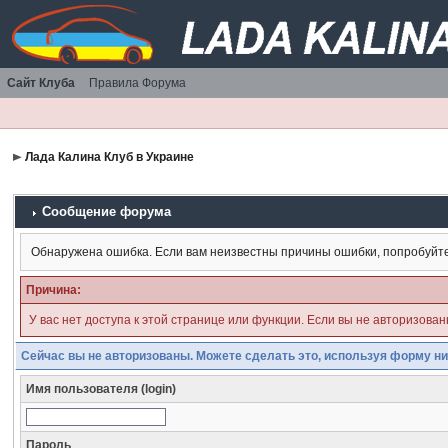
Сайт Клуба
Правила Форума
Лада Калина Клуб в Украине
Сообщение форума
Обнаружена ошибка. Если вам неизвестны причины ошибки, попробуйт
Причина:
У вас нет доступа к этой странице или функции. Если вы не авторизова
Сейчас вы не авторизованы. Можете сделать это, используя форму ни
Имя пользователя (login)
Пароль