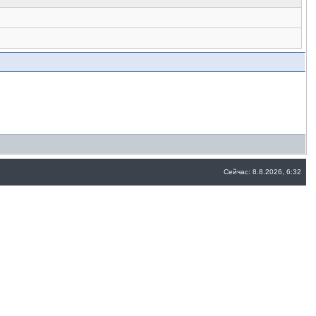
Сейчас: 8.8.2026, 6:32