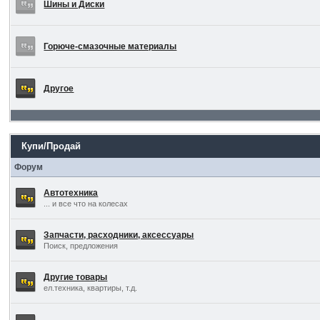
Шины и Диски
Горюче-смазочные материалы
Другое
Купи/Продай
Форум
Автотехника
... и все что на колесах
Запчасти, расходники, аксессуары
Поиск, предложения
Другие товары
ел.техника, квартиры, т.д.