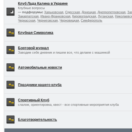
Клуб Лада Калина в Украине
Клубные вопросы
— подфорумы:
Харьковская
,
Одесская
,
Донецкая
,
Днепропетровская
,
За
Закарпатская
,
Ивано-Франковская
,
Кировоградская
,
Луганская
,
Николаевс
Черкасская
,
Черниговская
,
Черновицкая
,
Симферополь
Клубная Символика
Бортовой журнал
Заводим себе дневник и пишем все, что делаем с машинкой
Автомобильные новости
Праздники нашего клуба
Спортивный Клуб
слалом, ориентировка, квест - все спортивные мероприятия клуба
Благотворительность