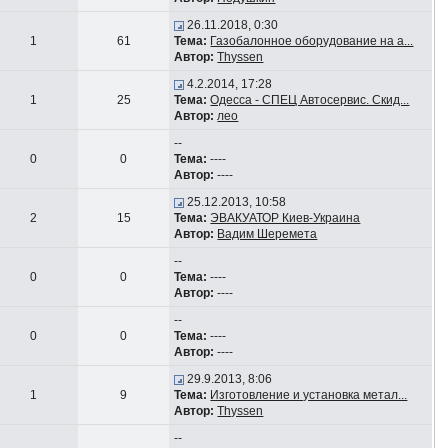
26.11.2018, 0:30
1
61
Тема:
Газобалонное оборудование на а...
Автор:
Thyssen
4.2.2014, 17:28
1
25
Тема:
Одесса - СПЕЦ Автосервис. Скид...
Автор:
лео
--
0
0
Тема:
----
Автор:
----
25.12.2013, 10:58
2
15
Тема:
ЭВАКУАТОР Киев-Украина
Автор:
Вадим Шеремета
--
0
0
Тема:
----
Автор:
----
--
0
0
Тема:
----
Автор:
----
29.9.2013, 8:06
1
9
Тема:
Изготовление и установка метал...
Автор:
Thyssen
--