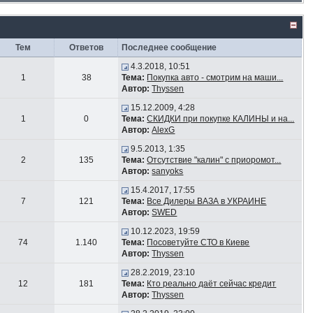
Тем
Ответов
Последнее сообщение
4.3.2018, 10:51
1
38
Тема:
Покупка авто - смотрим на маши...
Автор:
Thyssen
15.12.2009, 4:28
1
0
Тема:
СКИДКИ при покупке КАЛИНЫ и на...
Автор:
AlexG
9.5.2013, 1:35
2
135
Тема:
Отсутствие "калин" с приоромот...
Автор:
sanyoks
15.4.2017, 17:55
7
121
Тема:
Все Дилеры ВАЗА в УКРАИНЕ
Автор:
SWED
10.12.2023, 19:59
74
1.140
Тема:
Посоветуйте СТО в Киеве
Автор:
Thyssen
28.2.2019, 23:10
12
181
Тема:
Кто реально даёт сейчас кредит
Автор:
Thyssen