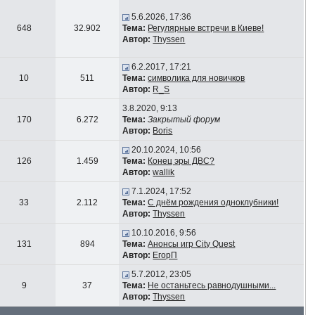
5.6.2026, 17:36
648
32.902
Тема:
Регулярные встречи в Киеве!
Автор:
Thyssen
6.2.2017, 17:21
10
511
Тема:
символика для новичков
Автор:
R_S
3.8.2020, 9:13
170
6.272
Тема:
Закрытый форум
Автор:
Boris
20.10.2024, 10:56
126
1.459
Тема:
Конец эры ДВС?
Автор:
wallik
7.1.2024, 17:52
33
2.112
Тема:
С днём рождения одноклубники!
Автор:
Thyssen
10.10.2016, 9:56
131
894
Тема:
Анонсы игр City Quest
Автор:
ЕгорП
5.7.2012, 23:05
9
37
Тема:
Не останьтесь равнодушными...
Автор:
Thyssen