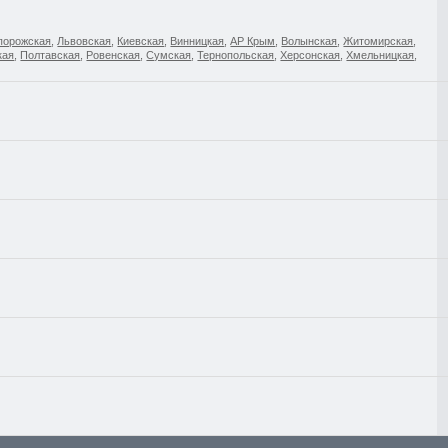
порожская
,
Львовская
,
Киевская
,
Винницкая
,
АР Крым
,
Волынская
,
Житомирская
,
кая
,
Полтавская
,
Ровенская
,
Сумская
,
Тернопольская
,
Херсонская
,
Хмельницкая
,