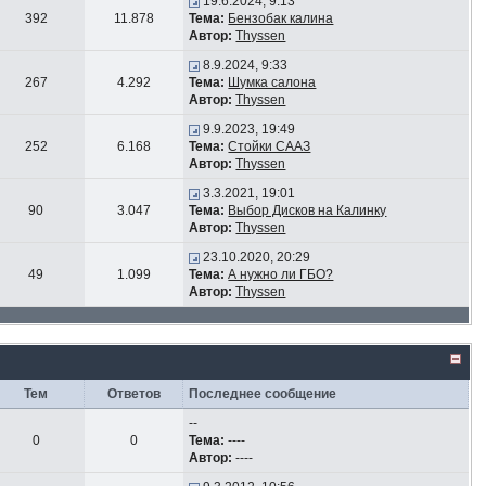
19.6.2024, 9:13
392
11.878
Тема:
Бензобак калина
Автор:
Thyssen
8.9.2024, 9:33
267
4.292
Тема:
Шумка салона
Автор:
Thyssen
9.9.2023, 19:49
252
6.168
Тема:
Стойки СААЗ
Автор:
Thyssen
3.3.2021, 19:01
90
3.047
Тема:
Выбор Дисков на Калинку
Автор:
Thyssen
23.10.2020, 20:29
49
1.099
Тема:
А нужно ли ГБО?
Автор:
Thyssen
Тем
Ответов
Последнее сообщение
--
0
0
Тема:
----
Автор:
----