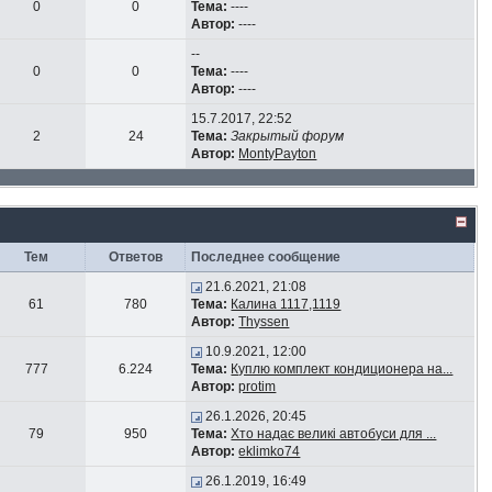
0
0
Тема:
----
Автор:
----
--
0
0
Тема:
----
Автор:
----
15.7.2017, 22:52
2
24
Тема:
Закрытый форум
Автор:
MontyPayton
Тем
Ответов
Последнее сообщение
21.6.2021, 21:08
61
780
Тема:
Калина 1117,1119
Автор:
Thyssen
10.9.2021, 12:00
777
6.224
Тема:
Куплю комплект кондиционера на...
Автор:
protim
26.1.2026, 20:45
79
950
Тема:
Хто надає великі автобуси для ...
Автор:
eklimko74
26.1.2019, 16:49