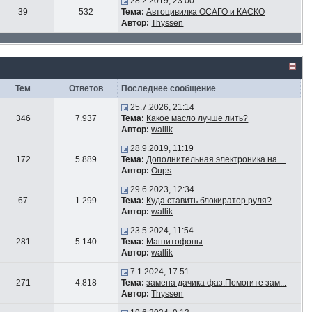
28.2.2019, 23:00
39
532
Тема:
Автоцивилка ОСАГО и КАСКО
Автор:
Thyssen
Тем
Ответов
Последнее сообщение
25.7.2026, 21:14
346
7.937
Тема:
Какое масло лучше лить?
Автор:
wallik
28.9.2019, 11:19
172
5.889
Тема:
Дополнительная электроника на ...
Автор:
Oups
29.6.2023, 12:34
67
1.299
Тема:
Куда ставить блокиратор руля?
Автор:
wallik
23.5.2024, 11:54
281
5.140
Тема:
Магнитофоны
Автор:
wallik
7.1.2024, 17:51
271
4.818
Тема:
замена дачика фаз.Помогите зам...
Автор:
Thyssen