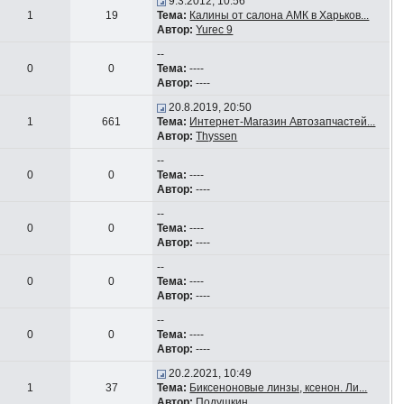
9.3.2012, 10:56
1
19
Тема:
Калины от салона АМК в Харьков...
Автор:
Yurec 9
--
0
0
Тема:
----
Автор:
----
20.8.2019, 20:50
1
661
Тема:
Интернет-Магазин Автозапчастей...
Автор:
Thyssen
--
0
0
Тема:
----
Автор:
----
--
0
0
Тема:
----
Автор:
----
--
0
0
Тема:
----
Автор:
----
--
0
0
Тема:
----
Автор:
----
20.2.2021, 10:49
1
37
Тема:
Биксеноновые линзы, ксенон. Ли...
Автор:
Подушкин