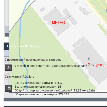
Статистика IP.Gallery
0 посетителей просматривают галерею
0
гостей,
0
пользователей,
0
скрытых пользователей
Статистика IP.Gallery
Всего изображений загружено:
512
Всего комментариев в галереи:
16
Общий размер загруженных изображений:
91.16 мегабайт
Общее количество просмотров:
327.103