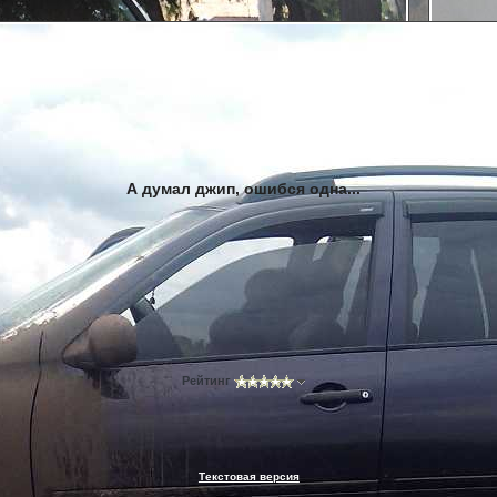
А думал джип, ошибся одна...
Рейтинг
Текстовая версия