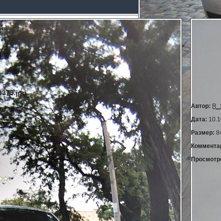
375.jpg
Автор:
R_
Дата:
10.1
Размер:
8
Коммента
Просмотр