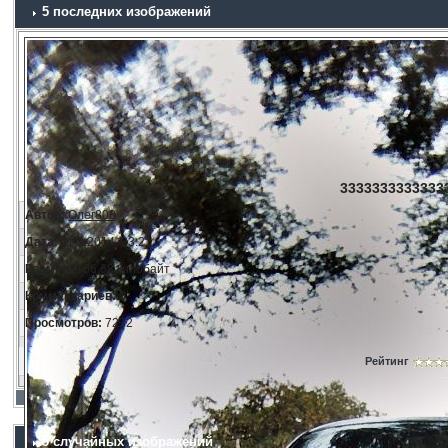
5 последних изображений
33333333333333
Автор:
Олег808
Дата:
11.3.2014, 23:21
Размер:
166.68 килобайт
Комментариев:
0
Просмотров:
7232
Рейтинг
5 случайных изображений