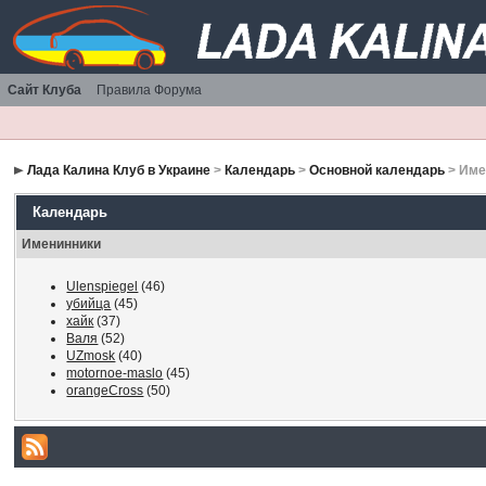
Сайт Клуба
Правила Форума
Лада Калина Клуб в Украине
>
Календарь
>
Основной календарь
> Име
Календарь
Именинники
Ulenspiegel
(46)
убийца
(45)
хайк
(37)
Валя
(52)
UZmosk
(40)
motornoe-maslo
(45)
orangeCross
(50)