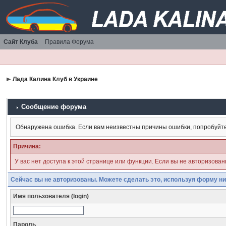
Сайт Клуба
Правила Форума
Лада Калина Клуб в Украине
Сообщение форума
Обнаружена ошибка. Если вам неизвестны причины ошибки, попробуйт
Причина:
У вас нет доступа к этой странице или функции. Если вы не авторизова
Сейчас вы не авторизованы. Можете сделать это, используя форму ни
Имя пользователя (login)
Пароль