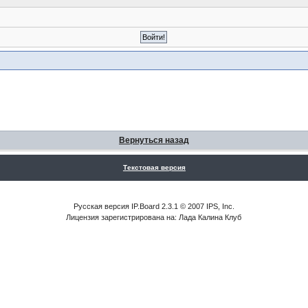
Вернуться назад
Текстовая версия
Русская версия IP.Board 2.3.1 © 2007 IPS, Inc.
Лицензия зарегистрирована на: Лада Калина Клуб