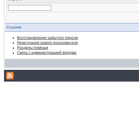
Ссылки
Восстановление забытого пароля
Регистрация нового пользователя
Разделы помощи
Связь с администрацией форума