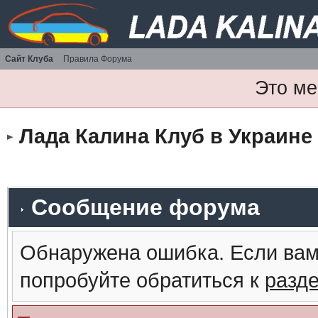
Сайт Клуба
Правила Форума
Это ме
Лада Калина Клуб в Украине
Сообщение форума
Обнаружена ошибка. Если вам
попробуйте обратиться к
разд