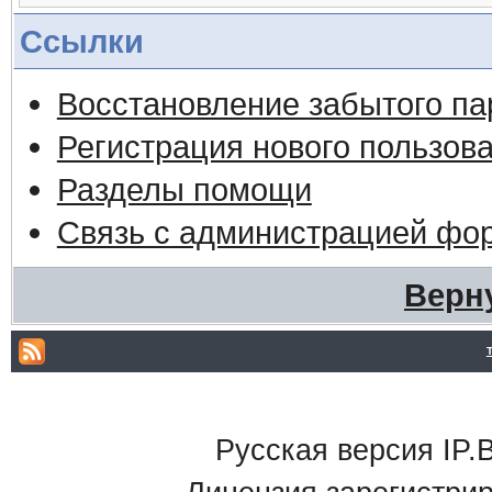
Ссылки
Восстановление забытого па
Регистрация нового пользов
Разделы помощи
Связь с администрацией фо
Верн
Русская версия IP.B