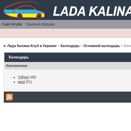
Сайт Клуба
Правила Форума
Лада Калина Клуб в Украине
>
Календарь
>
Основной календарь
> Име
Календарь
Именинники
Y@gor
(40)
geol
(51)