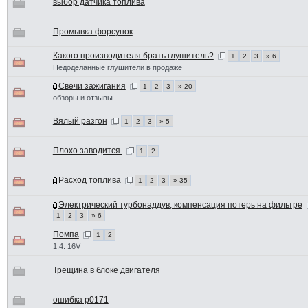
выбор датчика топлива
Промывка форсунок
Какого производителя брать глушитель?
1
2
3
» 6
Недоделанные глушители в продаже
Свечи зажигания
1
2
3
» 20
обзоры и отзывы
Вялый разгон
1
2
3
» 5
Плохо заводится.
1
2
Расход топлива
1
2
3
» 35
Электрический турбонаддув, компенсация потерь на фильтре
1
2
3
» 6
Помпа
1
2
1,4. 16V
Трещина в блоке двигателя
ошибка р0171