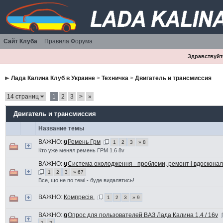
Сайт Клуба
Правила Форума
Здравствуйте
Лада Калина Клуб в Украине
>
Техничка
>
Двигатель и трансмиссия
14 страниц
1
2
3
>
»
Двигатель и трансмиссия
Название темы
ВАЖНО:
Ремень Грм
1
2
3
» 8
Кто уже менял ремень ГРМ 1.6 8v
ВАЖНО:
Система охолодження - проблеми, ремонт і вдоскона
1
2
3
» 67
Все, що не по темі - буде видалятись!
ВАЖНО:
Компресія.
1
2
3
» 9
ВАЖНО:
Опрос для пользователей ВАЗ Лада Калина 1,4 / 16v
1
2