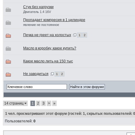
Стук без нагрузки
Двигатель 1.4 16V
Пропадает компресия в 1 цилиндре
явление не постоянное
Печка не греет на холостых
1
2
Масло в коробку, какое купить?
Какое масло лить на 150 тыс
Не заводиться
1
2
14 страниц
1
2
3
>
»
1
чел. просматривают этот форум (гостей: 1, скрытых пользователей: 0
Пользователей:
0