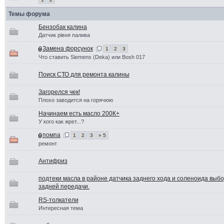
Темы форума
Бензобак калина
Датчик рівня палива
Замена форсунок
1
2
3
Что ставить Siemens (Deka) или Bosh 017
Поиск СТО для ремонта калины
Загорелся чек!
Плохо заводится на горячюю
Начинаем есть масло 200К+
У кого как жрет...?
помпа
1
2
3
» 5
ремонт
Антифриз
подтеки масла в районе датчика заднего хода и соленоида выб
задней передачи.
RS-толкатели
Интересная тема