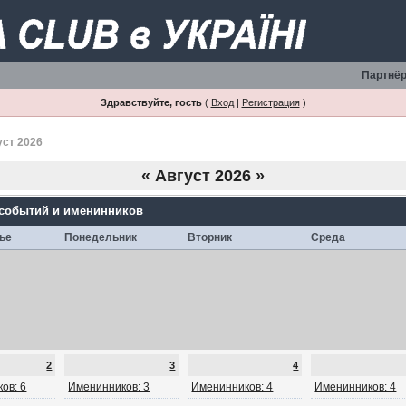
Партнёр
Здравствуйте, гость
(
Вход
|
Регистрация
)
уст 2026
«
Август 2026
»
 событий и именинников
ье
Понедельник
Вторник
Среда
2
3
4
ов: 6
Именинников: 3
Именинников: 4
Именинников: 4