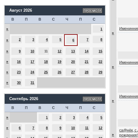
Август 2026
В
П
В
С
Ч
П
С
Именинник
»
1
»
2
3
4
5
7
8
»
6
»
9
10
11
12
13
14
15
»
16
17
18
19
20
21
22
Именинник
»
»
23
24
25
26
27
28
29
»
30
31
Именинник
Сентябрь 2026
»
В
П
В
С
Ч
П
С
»
1
2
3
4
5
»
6
7
8
9
10
11
12
са@нёк, с
»
рождения!