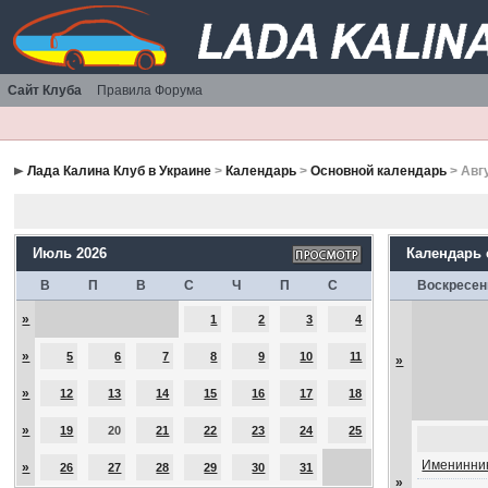
Сайт Клуба
Правила Форума
Лада Калина Клуб в Украине
>
Календарь
>
Основной календарь
> Авг
Июль 2026
Календарь
В
П
В
С
Ч
П
С
Воскресен
»
1
2
3
4
»
5
6
7
8
9
10
11
»
»
12
13
14
15
16
17
18
»
19
20
21
22
23
24
25
Именинник
»
26
27
28
29
30
31
»