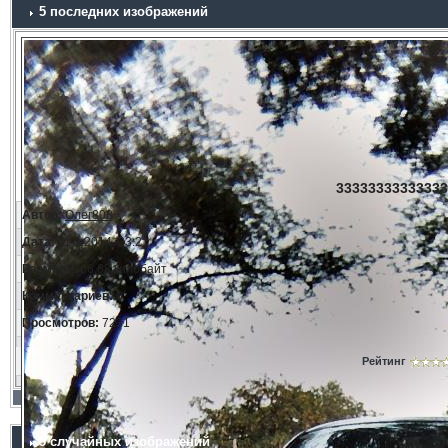
5 последних изображений
33333333333333
Автор:
Олег808
Дата:
11.3.2014, 23:21
Размер:
166.68 килобайт
Комментариев:
0
Просмотров:
7231
Рейтинг
5 случайных изображений