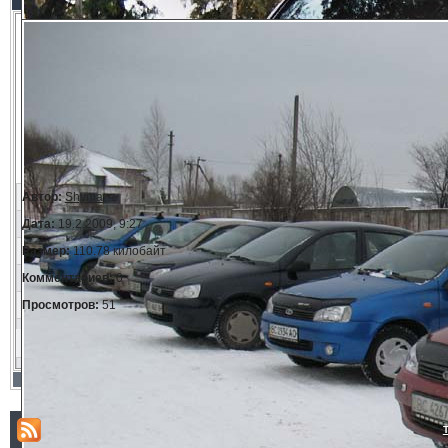
Автор:
Shyma
Дата:
19.2.2009, 9:27
Размер:
110.78 килобайт
Комментариев:
0
Просмотров:
51