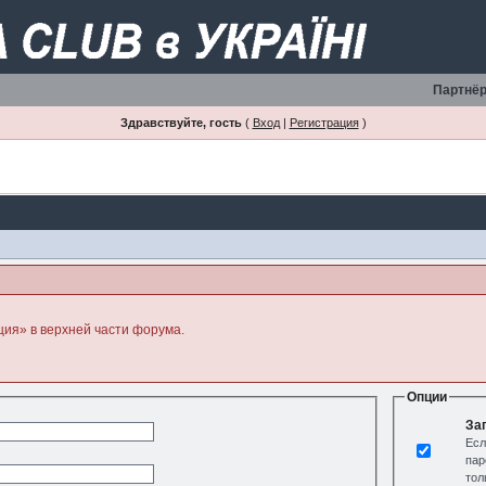
Партнёр
Здравствуйте, гость
(
Вход
|
Регистрация
)
ция» в верхней части форума.
Опции
За
Есл
пар
тол