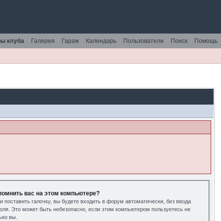
ы клуба
Галерея
Гараж
Календарь
Пользователи
Поиск
Помощь
помнить вас на этом компьютере?
и поставить галочку, вы будете входить в форум автоматически, без ввода
оля. Это может быть небезопасно, если этим компьютером пользуетесь не
ько вы.