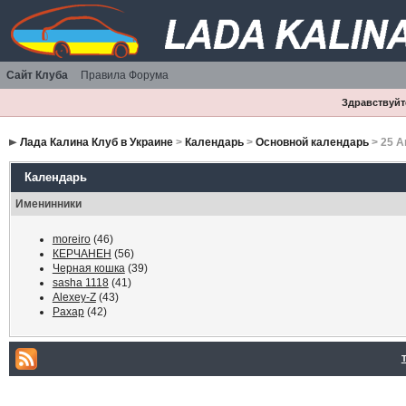
Сайт Клуба
Правила Форума
Здравствуйте
Лада Калина Клуб в Украине
>
Календарь
>
Основной календарь
> 25 А
Календарь
Именинники
moreiro
(46)
КЕРЧАНЕН
(56)
Черная кошка
(39)
sasha 1118
(41)
Alexey-Z
(43)
Paxap
(42)