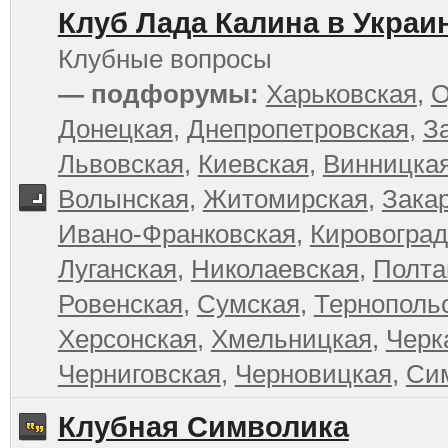
Клуб Лада Калина в Украи
Клубные вопросы
— подфорумы:
Харьковская
,
О
Донецкая
,
Днепропетровская
,
З
Львовская
,
Киевская
,
Винницка
Волынская
,
Житомирская
,
Зака
Ивано-Франковская
,
Кировоград
Луганская
,
Николаевская
,
Полта
Ровенская
,
Сумская
,
Тернополь
Херсонская
,
Хмельницкая
,
Черк
Черниговская
,
Черновицкая
,
Си
Клубная Символика