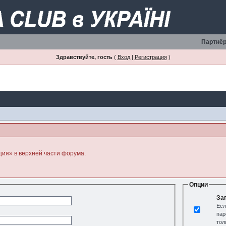
Партнёр
Здравствуйте, гость
(
Вход
|
Регистрация
)
ция» в верхней части форума.
Опции
За
Есл
пар
тол