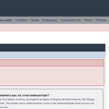
ы клуба
Галерея
Гараж
Календарь
Пользователи
Поиск
Помощь
помнить вас на этом компьютере?
и поставить галочку, вы будете входить в форум автоматически, без ввода
оля. Это может быть небезопасно, если этим компьютером пользуетесь не
ько вы.