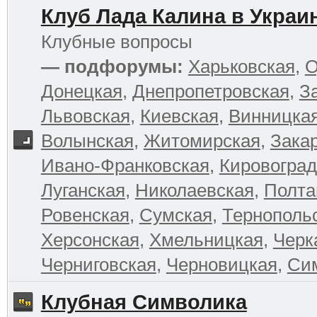
Клуб Лада Калина в Украи
Клубные вопросы
— подфорумы:
Харьковская
,
О
Донецкая
,
Днепропетровская
,
З
Львовская
,
Киевская
,
Винницка
Волынская
,
Житомирская
,
Зака
Ивано-Франковская
,
Кировоград
Луганская
,
Николаевская
,
Полта
Ровенская
,
Сумская
,
Тернополь
Херсонская
,
Хмельницкая
,
Черк
Черниговская
,
Черновицкая
,
Си
Клубная Символика