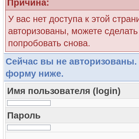
Причина:
У вас нет доступа к этой стра
авторизованы, можете сделать 
попробовать снова.
Сейчас вы не авторизованы. 
форму ниже.
Имя пользователя (login)
Пароль