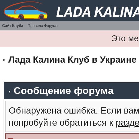
Сайт Клуба
Правила Форума
Это ме
Лада Калина Клуб в Украине
Сообщение форума
Обнаружена ошибка. Если вам
попробуйте обратиться к
разд