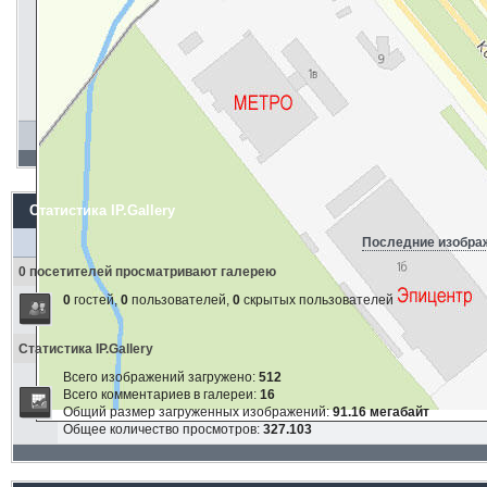
Статистика IP.Gallery
Последние изобра
0 посетителей просматривают галерею
0
гостей,
0
пользователей,
0
скрытых пользователей
Статистика IP.Gallery
Всего изображений загружено:
512
Всего комментариев в галереи:
16
Общий размер загруженных изображений:
91.16 мегабайт
Общее количество просмотров:
327.103