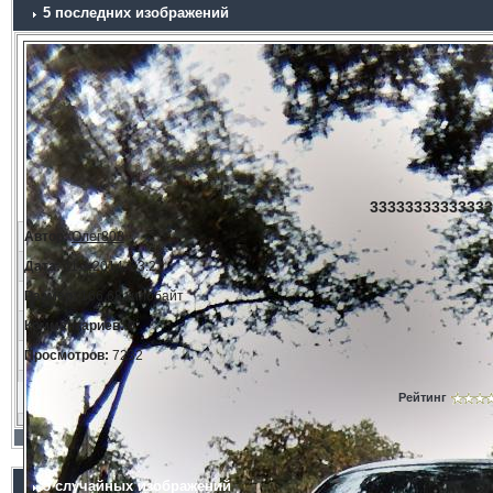
5 последних изображений
33333333333333
Автор:
Олег808
Дата:
11.3.2014, 23:21
Размер:
166.68 килобайт
Комментариев:
0
Просмотров:
7232
Рейтинг
5 случайных изображений