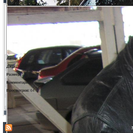
Автор:
E1ectronic
Дата:
14.2.2009, 22:20
Размер:
178.57 килобайт
Комментариев:
0
Просмотров:
64