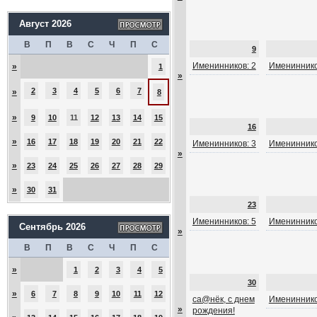
Август 2026
В
П
В
С
Ч
П
С
9
Именинников: 2
Имениннико
»
1
»
2
3
4
5
6
7
»
8
»
9
10
11
12
13
14
15
16
»
16
17
18
19
20
21
22
Именинников: 3
Имениннико
»
»
23
24
25
26
27
28
29
»
30
31
23
Именинников: 5
Имениннико
Сентябрь 2026
»
В
П
В
С
Ч
П
С
»
1
2
3
4
5
30
»
6
7
8
9
10
11
12
са@нёк, с днем
Имениннико
»
рождения!