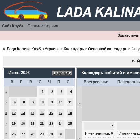
Сайт Клуба
Правила Форума
Здравствуйте
Лада Калина Клуб в Украине
>
Календарь
>
Основной календарь
> Авгу
«
А
Июль 2026
Календарь событий и имен
В
П
В
С
Ч
П
С
Воскресенье
Понедельн
»
1
2
3
4
»
5
6
7
8
9
10
11
»
»
12
13
14
15
16
17
18
»
19
20
21
22
23
24
25
2
Именинников: 6
Имениннико
»
26
27
28
29
30
31
»