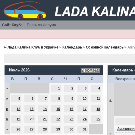
Сайт Клуба
Правила Форума
Лада Калина Клуб в Украине
>
Календарь
>
Основной календарь
> Авг
Июль 2026
Календарь
В
П
В
С
Ч
П
С
Воскресен
»
1
2
3
4
»
5
6
7
8
9
10
11
»
»
12
13
14
15
16
17
18
»
19
20
21
22
23
24
25
Именинник
»
26
27
28
29
30
31
»