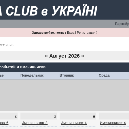
Партнёр
Здравствуйте, гость
(
Вход
|
Регистрация
)
уст 2026
«
Август 2026
»
 событий и именинников
ье
Понедельник
Вторник
Среда
2
3
4
ов: 6
Именинников: 3
Именинников: 4
Именинников: 4