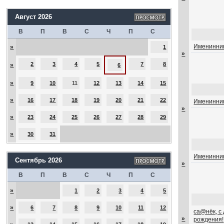
Август 2026
В
П
В
С
Ч
П
С
Именинник
»
1
»
2
3
4
5
7
8
»
6
»
9
10
11
12
13
14
15
»
16
17
18
19
20
21
22
Именинник
»
»
23
24
25
26
27
28
29
»
30
31
Именинник
Сентябрь 2026
»
В
П
В
С
Ч
П
С
»
1
2
3
4
5
»
6
7
8
9
10
11
12
са@нёк, с
»
рождения!