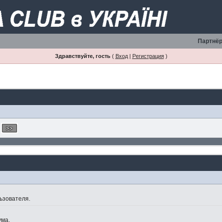
Партнёр
Здравствуйте, гость
(
Вход
|
Регистрация
)
ьзователя.
ума.