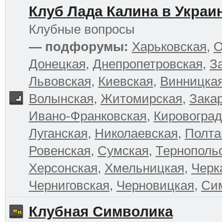
Клуб Лада Калина в Украи
Клубные вопросы
— подфорумы:
Харьковская
,
О
Донецкая
,
Днепропетровская
,
З
Львовская
,
Киевская
,
Винницка
Волынская
,
Житомирская
,
Зака
Ивано-Франковская
,
Кировоград
Луганская
,
Николаевская
,
Полта
Ровенская
,
Сумская
,
Тернополь
Херсонская
,
Хмельницкая
,
Черк
Черниговская
,
Черновицкая
,
Си
Клубная Символика