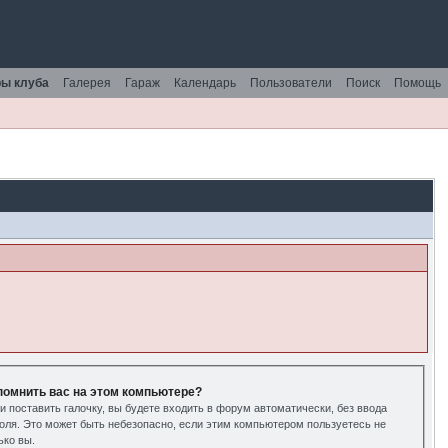
ы клуба
Галерея
Гараж
Календарь
Пользователи
Поиск
Помощь
помнить вас на этом компьютере?
и поставить галочку, вы будете входить в форум автоматически, без ввода
оля. Это может быть небезопасно, если этим компьютером пользуетесь не
ько вы.