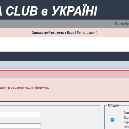
Партнёр
Здравствуйте, гость
(
Вход
|
Регистрация
)
ция» в верхней части форума.
Опции
За
Есл
пар
тол