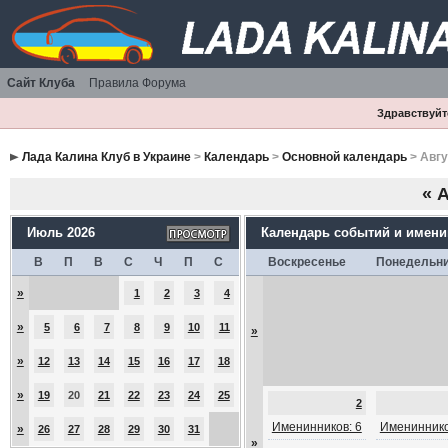
Сайт Клуба
Правила Форума
Здравствуйте
Лада Калина Клуб в Украине
>
Календарь
>
Основной календарь
> Авгу
«
А
Июль 2026
Календарь событий и имен
В
П
В
С
Ч
П
С
Воскресенье
Понедельн
»
1
2
3
4
»
5
6
7
8
9
10
11
»
»
12
13
14
15
16
17
18
»
19
20
21
22
23
24
25
2
Именинников: 6
Имениннико
»
26
27
28
29
30
31
»