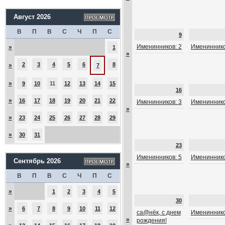
Август 2026
В
П
В
С
Ч
П
С
9
Именинников: 2
Имениннико
»
1
»
2
3
4
5
6
8
»
7
»
9
10
11
12
13
14
15
16
»
16
17
18
19
20
21
22
Именинников: 3
Имениннико
»
»
23
24
25
26
27
28
29
»
30
31
23
Именинников: 5
Имениннико
Сентябрь 2026
»
В
П
В
С
Ч
П
С
»
1
2
3
4
5
30
»
6
7
8
9
10
11
12
са@нёк, с днем
Имениннико
»
рождения!