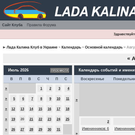
Сайт Клуба
Правила Форума
Здравствуйте
Лада Калина Клуб в Украине
>
Календарь
>
Основной календарь
> Авгу
«
А
Июль 2026
Календарь событий и имен
В
П
В
С
Ч
П
С
Воскресенье
Понедельн
»
1
2
3
4
»
5
6
7
8
9
10
11
»
»
12
13
14
15
16
17
18
»
19
20
21
22
23
24
25
2
Именинников: 6
Имениннико
»
26
27
28
29
30
31
»