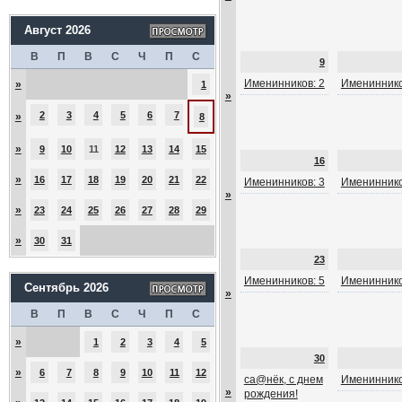
Август 2026
В
П
В
С
Ч
П
С
9
Именинников: 2
Имениннико
»
1
»
2
3
4
5
6
7
»
8
»
9
10
11
12
13
14
15
16
»
16
17
18
19
20
21
22
Именинников: 3
Имениннико
»
»
23
24
25
26
27
28
29
»
30
31
23
Именинников: 5
Имениннико
Сентябрь 2026
»
В
П
В
С
Ч
П
С
»
1
2
3
4
5
30
»
6
7
8
9
10
11
12
са@нёк, с днем
Имениннико
»
рождения!