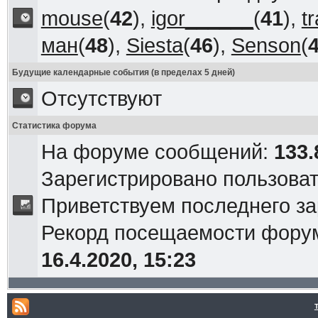
mouse
(
42
),
igor______
(
41
),
t
ман
(
48
),
Siesta
(
46
),
Senson
(
Будущие календарные события (в пределах 5 дней)
Отсутствуют
Статистика форума
На форуме сообщений:
133.
Зарегистрировано пользова
Приветствуем последнего з
Рекорд посещаемости фор
16.4.2020, 15:23