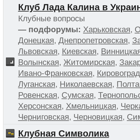
Клуб Лада Калина в Украи
Клубные вопросы
— подфорумы:
Харьковская
,
О
Донецкая
,
Днепропетровская
,
З
Львовская
,
Киевская
,
Винницка
Волынская
,
Житомирская
,
Зака
Ивано-Франковская
,
Кировоград
Луганская
,
Николаевская
,
Полта
Ровенская
,
Сумская
,
Тернополь
Херсонская
,
Хмельницкая
,
Черк
Черниговская
,
Черновицкая
,
Си
Клубная Символика