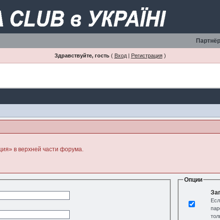
Партнёр
Здравствуйте, гость
(
Вход
|
Регистрация
)
ция» в верхней части форума.
Опции
За
Есл
пар
тол