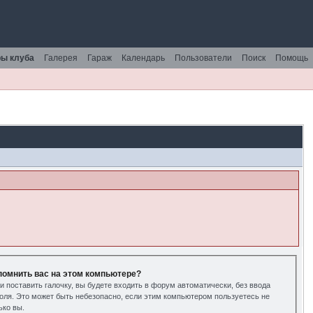
ы клуба
Галерея
Гараж
Календарь
Пользователи
Поиск
Помощь
помнить вас на этом компьютере?
и поставить галочку, вы будете входить в форум автоматически, без ввода
оля. Это может быть небезопасно, если этим компьютером пользуетесь не
ько вы.